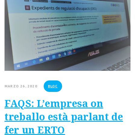
MARZO 26, 2020
BLOC
FAQS: L’empresa on
treballo està parlant de
fer un ERTO