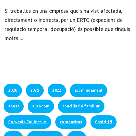
Si treballes en una empresa que s’ha vist afectada,
directament o indirecta, per un ERTO (expedient de
regulació temporal d’ocupació) és possible que tinguis
molts ...
2020
2021
2022
acomiadament
agost
autonom
conciliació familiar
Convenis Col·lectius
coronavirus
Covid-19