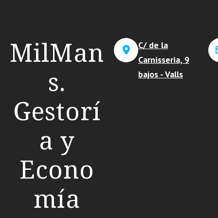
MilMan
C/ de la
Carnisseria, 9
s.
bajos - Valls
Gestorí
a y
Econo
mía