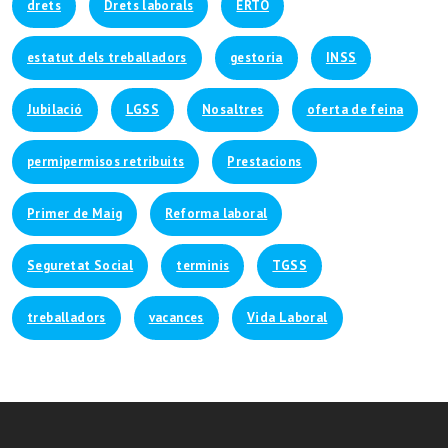
drets
Drets laborals
ERTO
estatut dels treballadors
gestoria
INSS
Jubilació
LGSS
Nosaltres
oferta de feina
permipermisos retribuits
Prestacions
Primer de Maig
Reforma laboral
Seguretat Social
terminis
TGSS
treballadors
vacances
Vida Laboral