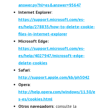
answer.py?hl=es&answer=95647
Internet Explorer
:
https://support.microsoft.com/es-
es/help/278835/how-to-delete-cookie-
files-in-internet-explorer
Microsoft Edge:
https://support.microsoft.com/es-
es/help/4027947/microsoft-edge-
delete-cookies
Safari
:
http://support.apple.com/kb/ph5042
Opera
:
http://help.opera.com/windows/11.50/e
s-es/cookies.html
Otros navegadorrs
: consulte la