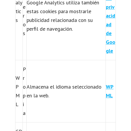
aly
Google Analytics utiliza también
e
priv
tic
estas cookies para mostrarle
r
acid
s
publicidad relacionada con su
o
ad
perfil de navegación.
s
de
Goo
gle
P
W
r
P
o
Almacena el idioma seleccionado
WP
M
p
en la web.
ML
L
i
a