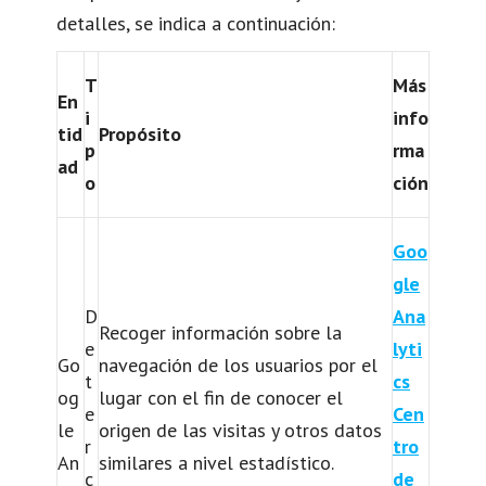
detalles, se indica a continuación:
T
Más
En
i
info
tid
Propósito
p
rma
ad
o
ción
Goo
gle
D
Ana
Recoger información sobre la
e
lyti
Go
navegación de los usuarios por el
t
cs
og
lugar con el fin de conocer el
e
Cen
le
origen de las visitas y otros datos
r
tro
An
similares a nivel estadístico.
c
de