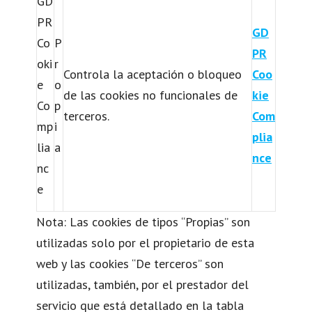
GD
PR
GD
Co
P
PR
oki
r
Controla la aceptación o bloqueo
Coo
e
o
de las cookies no funcionales de
kie
Co
p
terceros.
Com
mp
i
plia
lia
a
nce
nc
e
Nota: Las cookies de tipos “Propias” son
utilizadas solo por el propietario de esta
web y las cookies “De terceros” son
utilizadas, también, por el prestador del
servicio que está detallado en la tabla