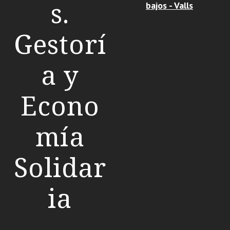
s.
bajos - Valls
Gestorí
a y
Econo
mía
Solidar
ia