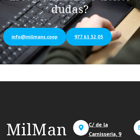
dudas?
info@milmans.coop
977 61 32 05
MilMan
C/ de la
Carnisseria, 9