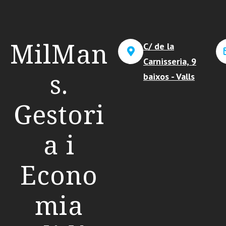
MilMan
C/ de la
Carnisseria, 9
s.
baixos - Valls
Gestori
a i
Econo
mia