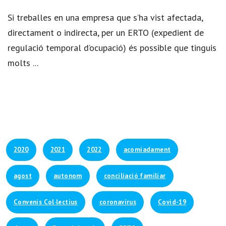
Si treballes en una empresa que s’ha vist afectada,
directament o indirecta, per un ERTO (expedient de
regulació temporal d’ocupació) és possible que tinguis
molts ...
2020
2021
2022
acomiadament
agost
autonom
conciliació familiar
Convenis Col·lectius
coronavirus
Covid-19