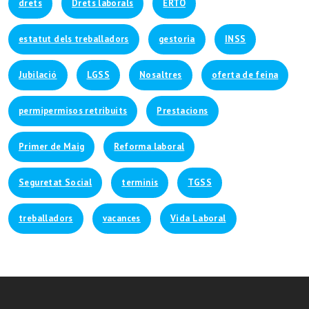
drets
Drets laborals
ERTO
estatut dels treballadors
gestoria
INSS
Jubilació
LGSS
Nosaltres
oferta de feina
permipermisos retribuits
Prestacions
Primer de Maig
Reforma laboral
Seguretat Social
terminis
TGSS
treballadors
vacances
Vida Laboral