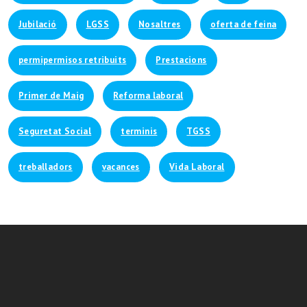
Jubilació
LGSS
Nosaltres
oferta de feina
permipermisos retribuits
Prestacions
Primer de Maig
Reforma laboral
Seguretat Social
terminis
TGSS
treballadors
vacances
Vida Laboral