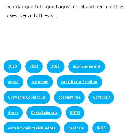
recordar que tot i que l’agost és inhàbil per a moltes
coses, per a d’altres sí ...
2020
2021
2022
acomiadament
agost
autonom
conciliació familiar
Convenis Col·lectius
coronavirus
Covid-19
drets
Drets laborals
ERTO
estatut dels treballadors
gestoria
INSS