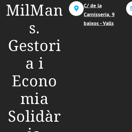
MilMan
C/ de la
Carnisseria, 9
s.
baixos - Valls
Gestori
a i
Econo
mia
Solidàr