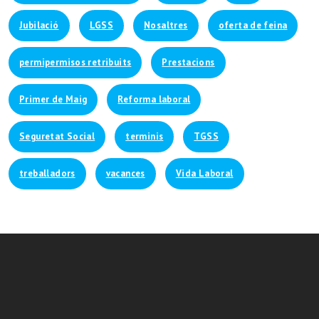
Jubilació
LGSS
Nosaltres
oferta de feina
permipermisos retribuits
Prestacions
Primer de Maig
Reforma laboral
Seguretat Social
terminis
TGSS
treballadors
vacances
Vida Laboral