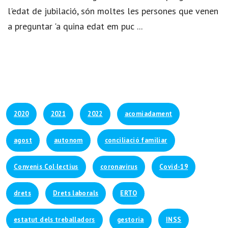
l'edat de jubilació, són moltes les persones que venen
a preguntar 'a quina edat em puc ...
2020
2021
2022
acomiadament
agost
autonom
conciliació familiar
Convenis Col·lectius
coronavirus
Covid-19
drets
Drets laborals
ERTO
estatut dels treballadors
gestoria
INSS