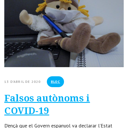
13 D'ABRIL DE 2020
BLOC
Falsos autònoms i
COVID-19
D’ençà que el Govern espanyol va declarar l’Estat