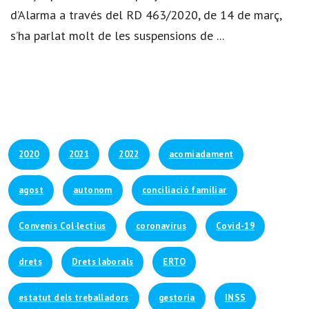
d’Alarma a través del RD 463/2020, de 14 de març,
s’ha parlat molt de les suspensions de ...
2020
2021
2022
acomiadament
agost
autonom
conciliació familiar
Convenis Col·lectius
coronavirus
Covid-19
drets
Drets laborals
ERTO
estatut dels treballadors
gestoria
INSS