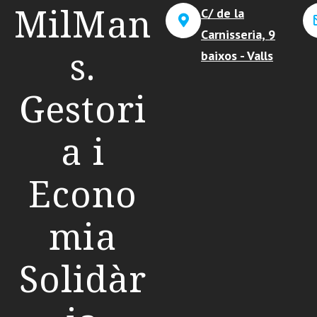
MilMan
C/ de la
Carnisseria, 9
s.
baixos - Valls
Gestori
a i
Econo
mia
Solidàr