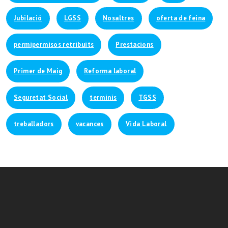
Jubilació
LGSS
Nosaltres
oferta de feina
permipermisos retribuits
Prestacions
Primer de Maig
Reforma laboral
Seguretat Social
terminis
TGSS
treballadors
vacances
Vida Laboral