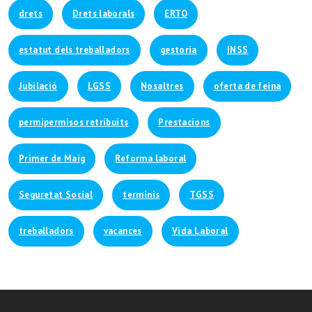
drets
Drets laborals
ERTO
estatut dels treballadors
gestoria
INSS
Jubilació
LGSS
Nosaltres
oferta de feina
permipermisos retribuits
Prestacions
Primer de Maig
Reforma laboral
Seguretat Social
terminis
TGSS
treballadors
vacances
Vida Laboral