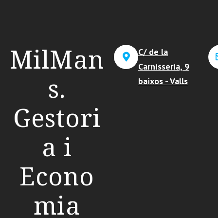
MilMan
C/ de la
Carnisseria, 9
s.
baixos - Valls
Gestori
a i
Econo
mia