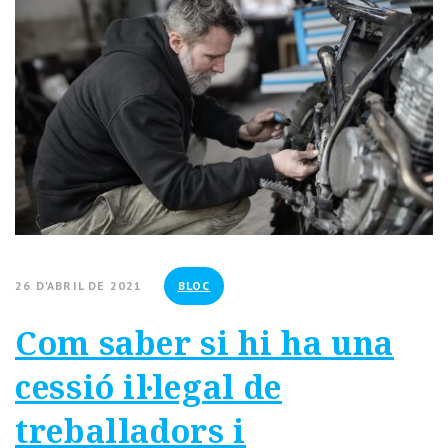
26 D'ABRIL DE 2021
BLOC
Com saber si hi ha una
cessió il·legal de
treballadors i