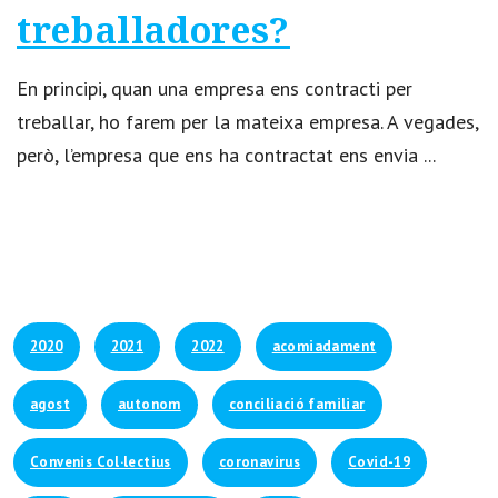
treballadores?
En principi, quan una empresa ens contracti per
treballar, ho farem per la mateixa empresa. A vegades,
però, l’empresa que ens ha contractat ens envia ...
2020
2021
2022
acomiadament
agost
autonom
conciliació familiar
Convenis Col·lectius
coronavirus
Covid-19