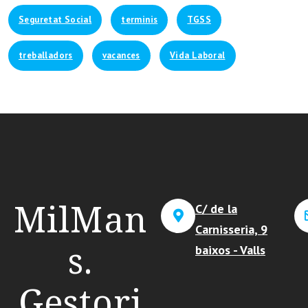
Seguretat Social
terminis
TGSS
treballadors
vacances
Vida Laboral
MilMan
C/ de la
Carnisseria, 9
s.
baixos - Valls
Gestori