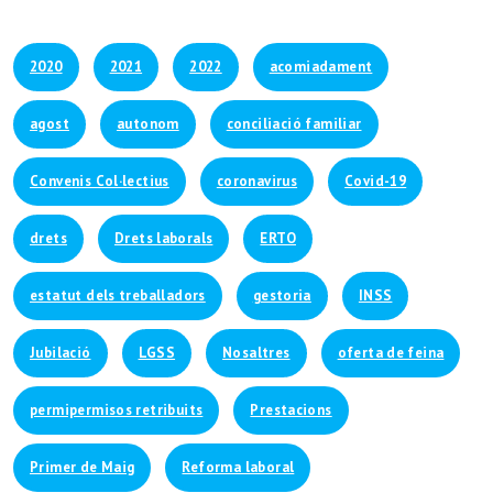
2020
2021
2022
acomiadament
agost
autonom
conciliació familiar
Convenis Col·lectius
coronavirus
Covid-19
drets
Drets laborals
ERTO
estatut dels treballadors
gestoria
INSS
Jubilació
LGSS
Nosaltres
oferta de feina
permipermisos retribuits
Prestacions
Primer de Maig
Reforma laboral