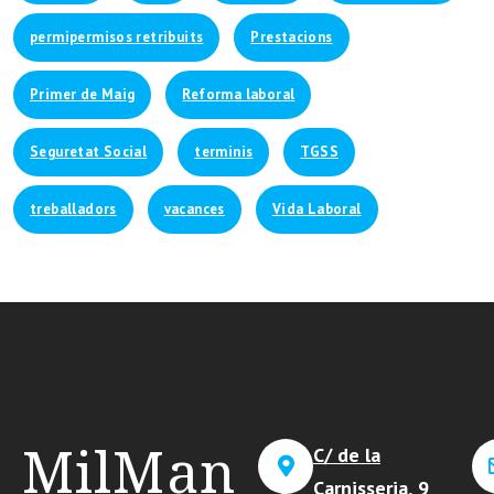
permipermisos retribuits
Prestacions
Primer de Maig
Reforma laboral
Seguretat Social
terminis
TGSS
treballadors
vacances
Vida Laboral
MilMan
C/ de la
Carnisseria, 9