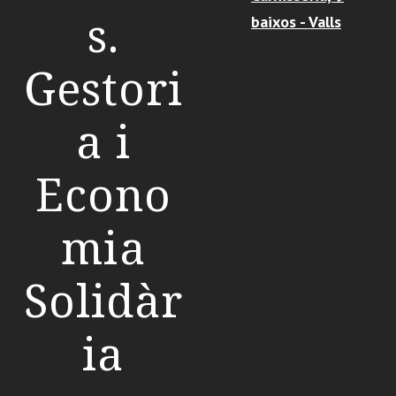
s.
baixos - Valls
Gestori
a i
Econo
mia
Solidàr
ia