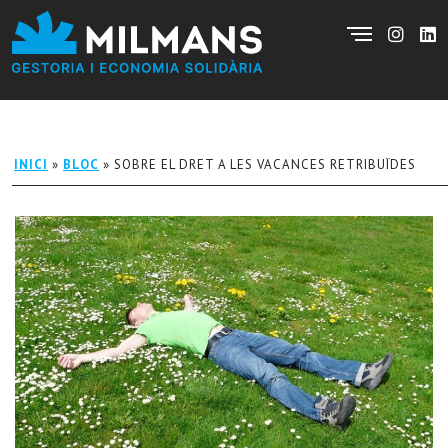
INICI
»
BLOC
»
SOBRE EL DRET A LES VACANCES RETRIBUÏDES