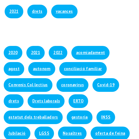
2021
drets
vacances
2020
2021
2022
acomiadament
agost
autonom
conciliació familiar
Convenis Col·lectius
coronavirus
Covid-19
drets
Drets laborals
ERTO
estatut dels treballadors
gestoria
INSS
Jubilació
LGSS
Nosaltres
oferta de feina