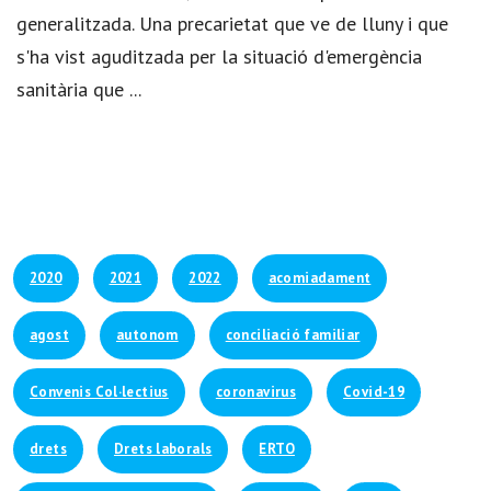
generalitzada. Una precarietat que ve de lluny i que
s'ha vist aguditzada per la situació d'emergència
sanitària que ...
2020
2021
2022
acomiadament
agost
autonom
conciliació familiar
Convenis Col·lectius
coronavirus
Covid-19
drets
Drets laborals
ERTO