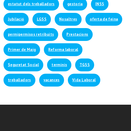
estatut dels treballadors
gestoria
INSS
Jubilació
LGSS
Nosaltres
oferta de feina
permipermisos retribuits
Prestacions
Primer de Maig
Reforma laboral
Seguretat Social
terminis
TGSS
treballadors
vacances
Vida Laboral