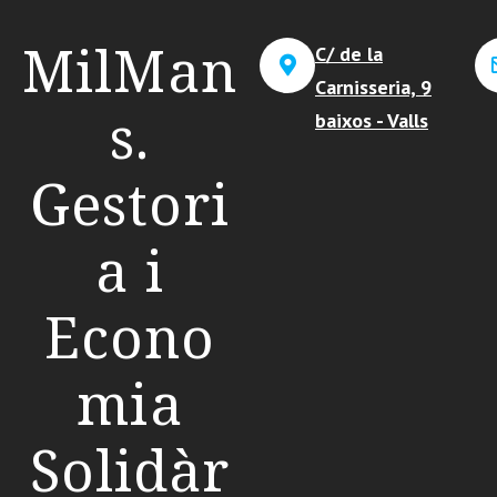
MilMan
C/ de la
Carnisseria, 9
s.
baixos - Valls
Gestori
a i
Econo
mia
Solidàr