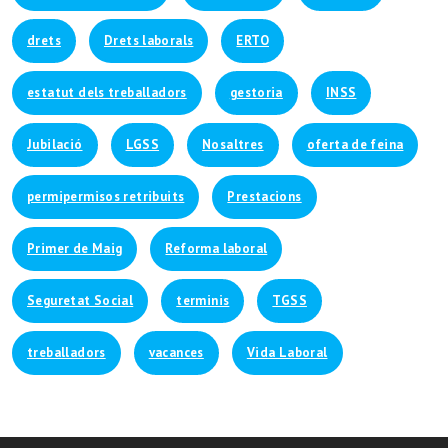
drets
Drets laborals
ERTO
estatut dels treballadors
gestoria
INSS
Jubilació
LGSS
Nosaltres
oferta de feina
permipermisos retribuits
Prestacions
Primer de Maig
Reforma laboral
Seguretat Social
terminis
TGSS
treballadors
vacances
Vida Laboral