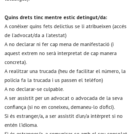
Quins drets tinc mentre estic detingut/da:
A conèixer quins fets delictius se li atribueixen (accés
de l’advocat/da a l’atestat)
A no declarar ni fer cap mena de manifestació (i
aquest extrem no serà interpretat de cap manera
concreta).
A realitzar una trucada (heu de facilitar el número, la
policia fa la trucada i us passen el telèfon)
A no declarar-se culpable.
A ser assistit per un advocat o advocada de la seva
confiança (si no en coneixeu, demaneu-lo d’ofici).
Si és estranger/a, a ser assistit d’un/a intèrpret si no
entén l’idioma.
Si és estranger/a, a comunicar-se amb el seu consolat