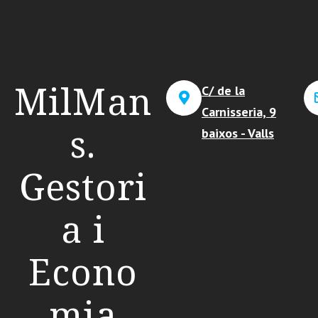
MilMan
C/ de la
Carnisseria, 9
s.
baixos - Valls
Gestori
a i
Econo
mia