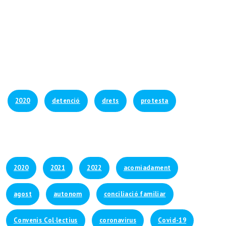
2020
detenció
drets
protesta
2020
2021
2022
acomiadament
agost
autonom
conciliació familiar
Convenis Col·lectius
coronavirus
Covid-19