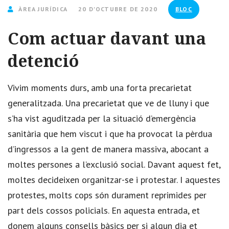
ÀREA JURÍDICA
20 D'OCTUBRE DE 2020
BLOC
Com actuar davant una
detenció
Vivim moments durs, amb una forta precarietat
generalitzada. Una precarietat que ve de lluny i que
s’ha vist aguditzada per la situació d’emergència
sanitària que hem viscut i que ha provocat la pèrdua
d’ingressos a la gent de manera massiva, abocant a
moltes persones a l’exclusió social. Davant aquest fet,
moltes decideixen organitzar-se i protestar. I aquestes
protestes, molts cops són durament reprimides per
part dels cossos policials. En aquesta entrada, et
donem alguns consells bàsics per si algun dia et